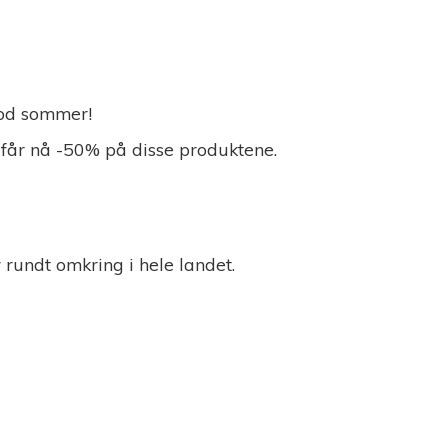
 God sommer!
 får nå -50% på disse produktene.
r rundt omkring i
hele landet.