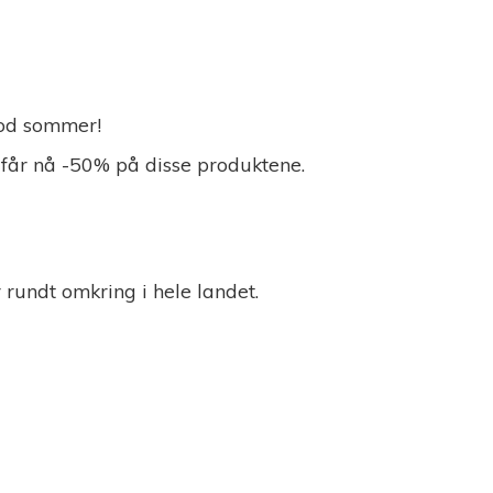
 God sommer!
 får nå -50% på disse produktene.
r rundt omkring i
hele landet.