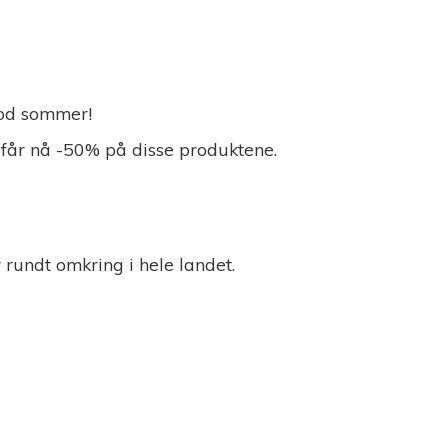
 God sommer!
 får nå -50% på disse produktene.
r rundt omkring i
hele landet.