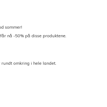
 God sommer!
 får nå -50% på disse produktene.
r rundt omkring i
hele landet.