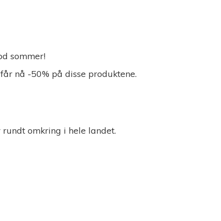
 God sommer!
 får nå -50% på disse produktene.
r rundt omkring i
hele landet.