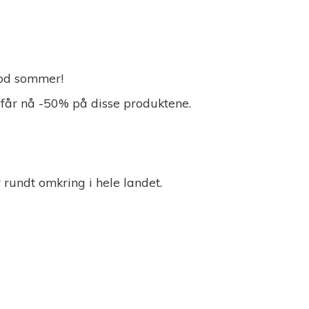
 God sommer!
 får nå -50% på disse produktene.
r rundt omkring i
hele landet.