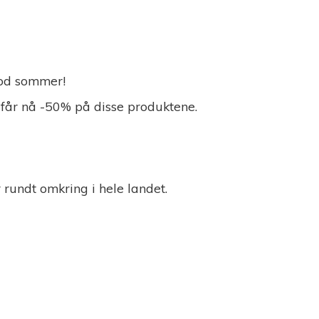
 God sommer!
 får nå -50% på disse produktene.
r rundt omkring i
hele landet.