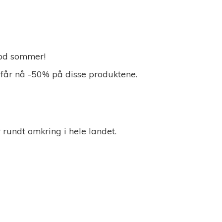
 God sommer!
 får nå -50% på disse produktene.
r rundt omkring i
hele landet.