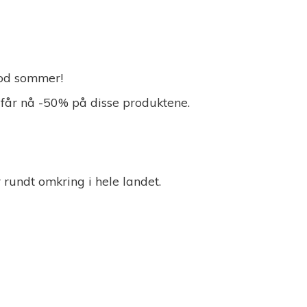
 God sommer!
 får nå -50% på disse produktene.
r rundt omkring i
hele landet.